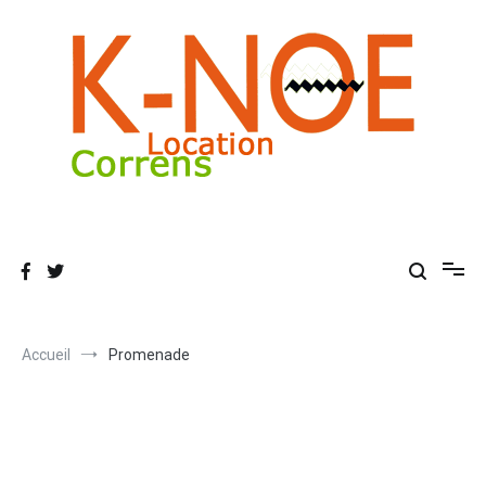
Aller
au
contenu
K-Noe
Promenade en Canoe Kayak sur l'Argens à Correns.
Accueil
Promenade