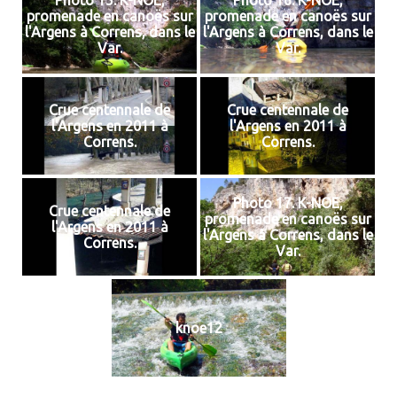
Photo 15. K-NOE,
Photo 16. K-NOE,
promenade en canoës sur
promenade en canoës sur
l'Argens à Correns, dans le
l'Argens à Correns, dans le
Var.
Var.
Crue centennale de
Crue centennale de
l'Argens en 2011 à
l'Argens en 2011 à
Correns.
Correns.
Photo 17. K-NOE,
Crue centennale de
promenade en canoës sur
l'Argens en 2011 à
l'Argens à Correns, dans le
Correns.
Var.
knoe12